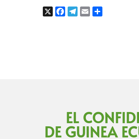
X
Facebook
Telegram
Email
Compart
EL CONFID
DE GUINEA E