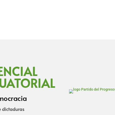
ENCIAL
CUATORIAL
emocracia
e dictaduras